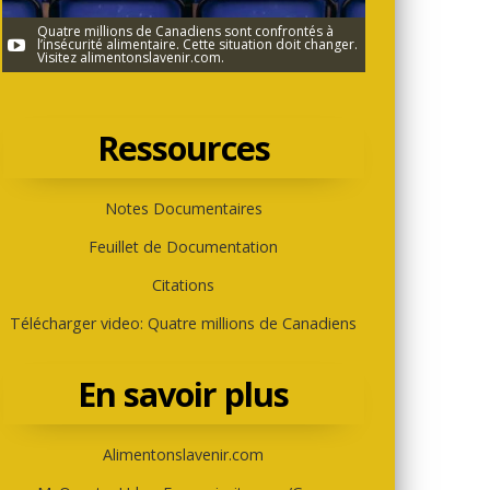
Quatre millions de Canadiens sont confrontés à
l’insécurité alimentaire. Cette situation doit changer.
Visitez alimentonslavenir.com.
Ressources
Notes Documentaires
Feuillet de Documentation
Citations
Télécharger video: Quatre millions de Canadiens
En savoir plus
Alimentonslavenir.com