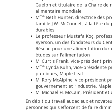
Guelph et titulaire de la Chaire de
alimentaire mondiale
me
M
Beth Hunter, directrice des p
famille J.W. McConnell, à la tête 
durables
Le professeur Mustafa Koç, professe
Ryerson, un des fondateurs du Centr
Réseau pour une alimentation durab
études sur l'alimentation
M. Curtis Frank, vice-président prin
me
M
Lynda Kuhn, vice-présidente pri
publiques, Maple Leaf
M. Rory McAlpine, vice-président pri
gouvernement et l’industrie, Maple
M. Michael H. McCain, Président et 
En dépit du travail audacieux et novat
personnes qui s’efforcent de faire dimin