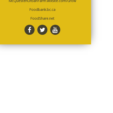
McQuestenUrbanFarm.wixsite.com/Grow
Foodbank.bc.ca
FoodShare.net