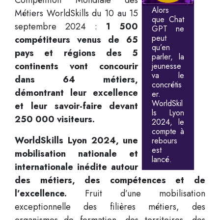
Alors
Métiers WorldSkills du 10 au 15
que Chat
septembre 2024 :
1 500
GPT ne
peut
compétiteurs venus de 65
qu’en
pays et régions des 5
parler, la
continents vont concourir
jeunesse
va le
dans 64 métiers,
concrétis
démontrant leur excellence
er.
WorldSkil
et leur savoir-faire devant
ls Lyon
250 000 visiteurs.
2024, le
compte à
WorldSkills Lyon 2024, une
rebours
est
mobilisation nationale et
lancé.
internationale inédite autour
des métiers, des compétences et de
l’excellence.
Fruit d’une mobilisation
exceptionnelle des filières métiers, des
organismes de formation, des territoires, des