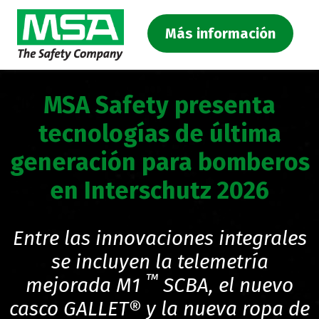
Más información
MSA Safety presenta
tecnologías de última
generación para bomberos
en Interschutz 2026
Entre las innovaciones integrales
se incluyen la telemetría
™
mejorada M1
SCBA, el nuevo
casco GALLET® y la nueva ropa de